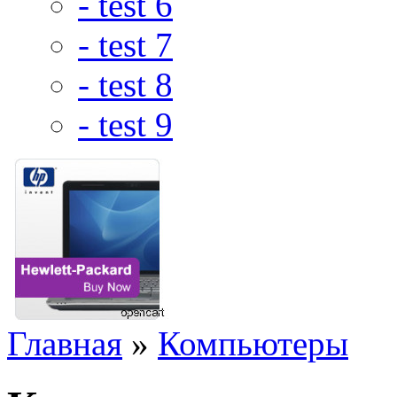
- test 6
- test 7
- test 8
- test 9
Главная
»
Компьютеры