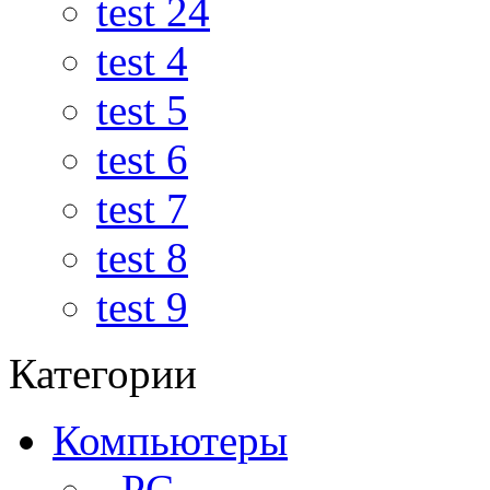
test 24
test 4
test 5
test 6
test 7
test 8
test 9
Категории
Компьютеры
- PC